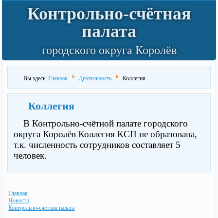
Контрольно-счётная
палата
городского округа Королёв
Вы здесь:
Главная
Деятельность
Коллегия
Коллегия
В Контрольно-счётной палате городского
округа Королёв Коллегия КСП не образована,
т.к. численность сотрудников составляет 5
человек.
Главная
Новости
Контрольно-счётная палата